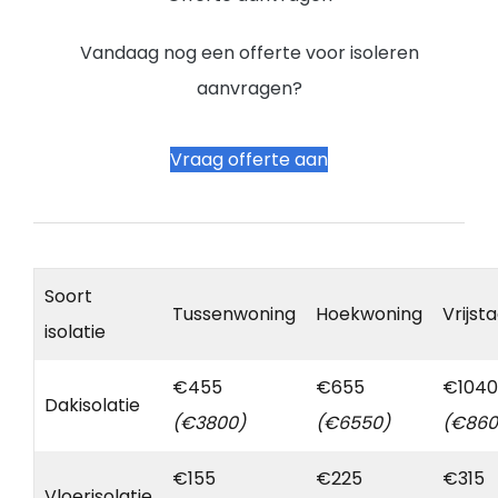
Vandaag nog een offerte voor isoleren
aanvragen?
Vraag offerte aan
Soort
Tussenwoning
Hoekwoning
Vrijst
isolatie
€455
€655
€1040
Dakisolatie
(€3800)
(€6550)
(€860
€155
€225
€315
Vloerisolatie