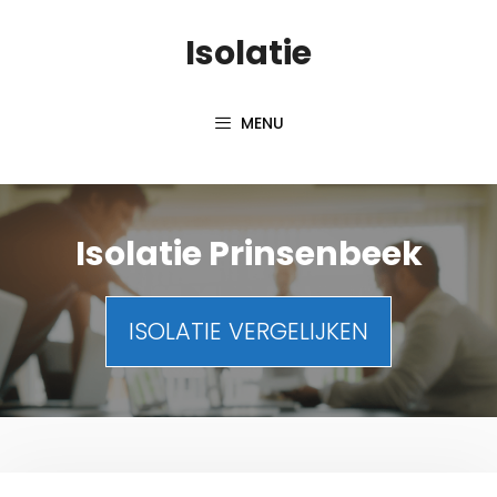
Spring
Isolatie
naar
inhoud
MENU
Isolatie Prinsenbeek
ISOLATIE VERGELIJKEN