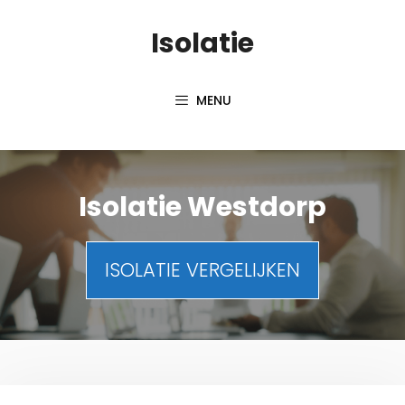
Spring
Isolatie
naar
inhoud
MENU
Isolatie Westdorp
ISOLATIE VERGELIJKEN