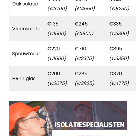
Dakisolatie
(€3700)
(€4550)
(€8250)
€135
€245
€335
Vloerisolatie
(€1500)
(€1900)
(€3300)
€220
€710
€895
Spouwmuur
(€1600)
(€2375)
(€3350)
€200
€285
€370
HR++ glas
(€2075)
(€3825)
(€4775)