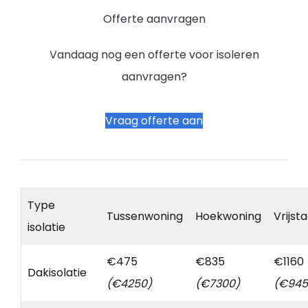
Offerte aanvragen
Vandaag nog een offerte voor isoleren
aanvragen?
Vraag offerte aan
Type
Tussenwoning
Hoekwoning
Vrijst
isolatie
€475
€835
€1160
Dakisolatie
(€4250)
(€7300)
(€945