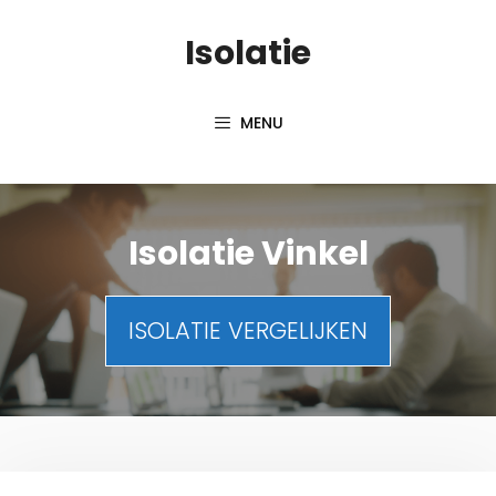
Spring
Isolatie
naar
inhoud
MENU
Isolatie Vinkel
ISOLATIE VERGELIJKEN