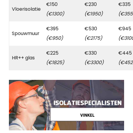
€150
€230
€335
Vloerisolatie
(€1300)
(€1950)
(€355
€395
€530
€945
Spouwmuur
(€950)
(€2175)
(€310
€225
€330
€445
HR++ glas
(€1825)
(€3300)
(€452