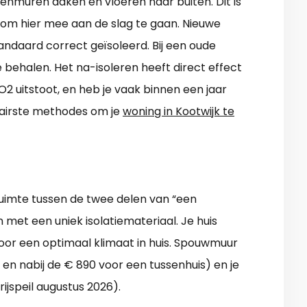
enmuren daken en vloeren naar buiten. Dit is
us om hier mee aan de slag te gaan. Nieuwe
andaard correct geïsoleerd. Bij een oude
e behalen. Het na-isoleren heeft direct effect
O2 uitstoot, en heb je vaak binnen een jaar
ulairste methodes om je
woning in Kootwijk te
uimte tussen de twee delen van “een
n met een uniek isolatiemateriaal. Je huis
oor een optimaal klimaat in huis. Spouwmuur
 en nabij de € 890 voor een tussenhuis) en je
ijspeil augustus 2026).