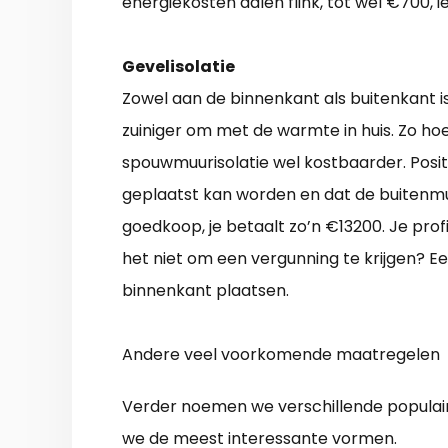
energiekosten dalen flink, tot wel €700, i
Gevelisolatie
Zowel aan de binnenkant als buitenkant is 
zuiniger om met de warmte in huis. Zo hoe
spouwmuurisolatie wel kostbaarder. Positi
geplaatst kan worden en dat de buitenmuu
goedkoop, je betaalt zo’n €13200. Je prof
het niet om een vergunning te krijgen? E
binnenkant plaatsen.
Andere veel voorkomende maatregelen
Verder noemen we verschillende populair
we de meest interessante vormen.