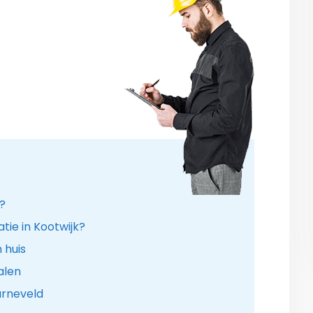
r?
tie in Kootwijk?
 huis
alen
arneveld