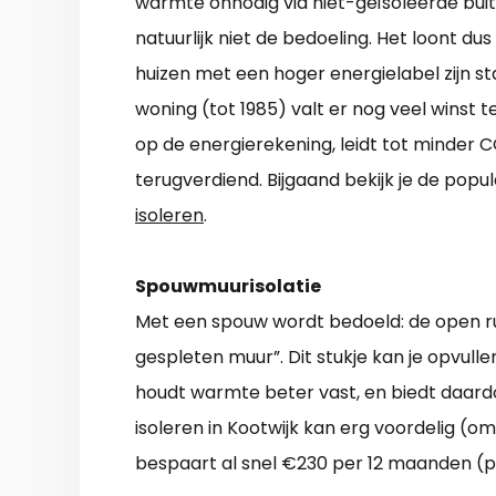
warmte onnodig via niet-geïsoleerde buit
natuurlijk niet de bedoeling. Het loont d
huizen met een hoger energielabel zijn st
woning (tot 1985) valt er nog veel winst t
op de energierekening, leidt tot minder C
terugverdiend. Bijgaand bekijk je de pop
isoleren
.
Spouwmuurisolatie
Met een spouw wordt bedoeld: de open r
gespleten muur”. Dit stukje kan je opvulle
houdt warmte beter vast, en biedt daard
isoleren in Kootwijk kan erg voordelig (om
bespaart al snel €230 per 12 maanden (pr