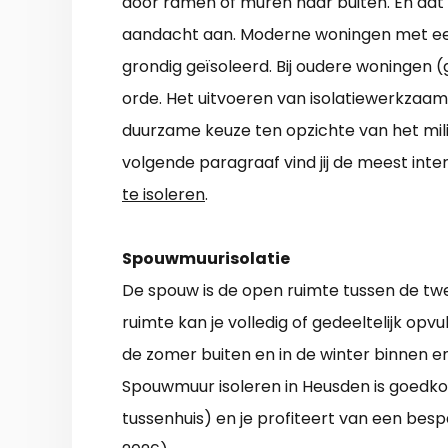
door ramen of muren naar buiten. En dat i
aandacht aan. Moderne woningen met een g
grondig geïsoleerd. Bij oudere woningen (
orde. Het uitvoeren van isolatiewerkzaamh
duurzame keuze ten opzichte van het milie
volgende paragraaf vind jij de meest in
te isoleren
.
Spouwmuurisolatie
De spouw is de open ruimte tussen de tw
ruimte kan je volledig of gedeeltelijk opv
de zomer buiten en in de winter binnen e
Spouwmuur isoleren in Heusden is goedko
tussenhuis) en je profiteert van een bespar