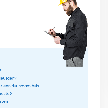
?
 Heusden?
r een duurzaam huis
 beste?
Asten