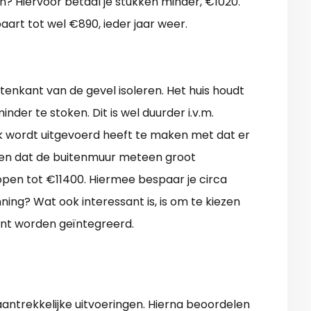
n? Hiervoor betaal je stukken minder, €1020.
art tot wel €890, ieder jaar weer.
tenkant van de gevel isoleren. Het huis houdt
der te stoken. Dit is wel duurder i.v.m.
k wordt uitgevoerd heeft te maken met dat er
 en dat de buitenmuur meteen groot
open tot €11400. Hiermee bespaar je circa
nning? Wat ook interessant is, is om te kiezen
nt worden geïntegreerd.
ntrekkelijke uitvoeringen. Hierna beoordelen