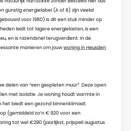
s natuurlijk hartstikke zonde! Besteed hier dus
unstig energielabel (A of B) zijn veelal
gebouwd voor 1980) is dit een stuk minder op
eden leidt tot lagere energielasten, is een
u, en is razendsnel terugverdient. In de
teressante manieren om jouw
woning in Heusden
ee delen van “een gespleten muur”. Deze open
ullen met isolatie. Je woning houdt warmte in
n het biedt een gezond binnenklimaat.
op (gemiddeld zo’n € 920 voor een
ing tot wel €290 (jaarlijkst, prijspeil augustus