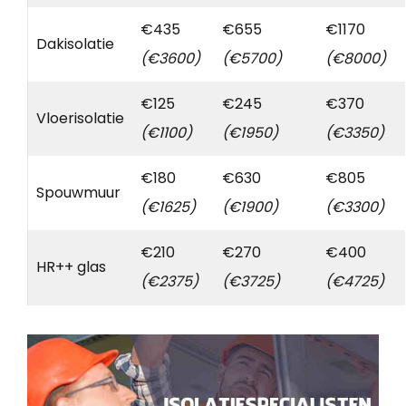
€435
€655
€1170
Dakisolatie
(€3600)
(€5700)
(€8000)
€125
€245
€370
Vloerisolatie
(€1100)
(€1950)
(€3350)
€180
€630
€805
Spouwmuur
(€1625)
(€1900)
(€3300)
€210
€270
€400
HR++ glas
(€2375)
(€3725)
(€4725)