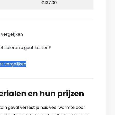
€137,00
n vergelijken
l isoleren u gaat kosten?
t vergelijken
erialen en hun prijzen
o’n geval verliest je huis veel warmte door