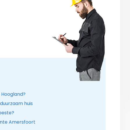
in Hoogland?
 duurzaam huis
 beste?
ente Amersfoort