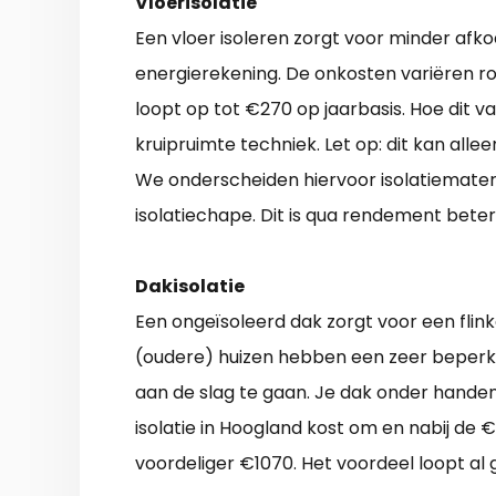
Vloerisolatie
Een vloer isoleren zorgt voor minder afkoe
energierekening. De onkosten variëren r
loopt op tot €270 op jaarbasis. Hoe dit 
kruipruimte techniek. Let op: dit kan alle
We onderscheiden hiervoor isolatiemateria
isolatiechape. Dit is qua rendement bete
Dakisolatie
Een ongeïsoleerd dak zorgt voor een fli
(oudere) huizen hebben een zeer beperkte
aan de slag te gaan. Je dak onder hand
isolatie in Hoogland kost om en nabij de €
voordeliger €1070. Het voordeel loopt al