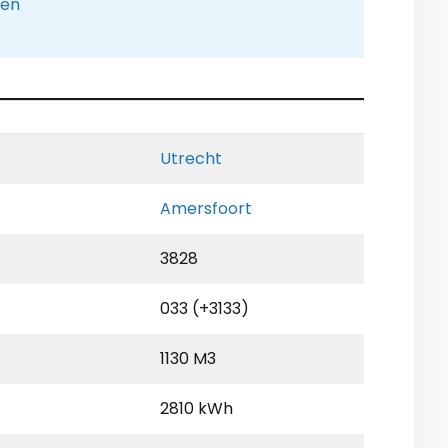
pen
Utrecht
Amersfoort
3828
033 (+3133)
1130 M3
2810 kWh