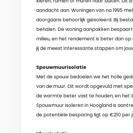
kieren, ramen of muren naar buiten. Dit is
aandacht aan. Woningen van na 1995 met e
doorgaans behoorlijk geïsoleerd. Bij best
behalen. De woning aanpakken bespaart v
milieu, en het rendement is beter dan op 
jij de meest interessante stappen om jo
Spouwmuurisolatie
Met de spouw bedoelen we het holle gede
van de muur. Dit wordt opgevuld met speci
de warmte beter vast te houden, en het b
Spouwmuur isoleren in Hoogland is aantrek
de potentiële besparing ligt op €210 per 