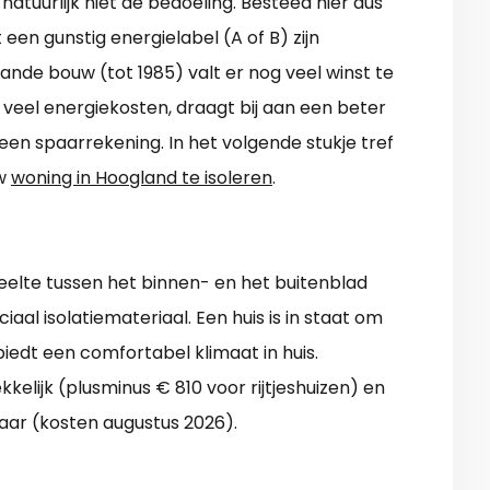
 natuurlijk niet de bedoeling. Besteed hier dus
en gunstig energielabel (A of B) zijn
aande bouw (tot 1985) valt er nog veel winst te
eel energiekosten, draagt bij aan een beter
een spaarrekening. In het volgende stukje tref
uw
woning in Hoogland te isoleren
.
elte tussen het binnen- en het buitenblad
aal isolatiemateriaal. Een huis is in staat om
iedt een comfortabel klimaat in huis.
kelijk (plusminus € 810 voor rijtjeshuizen) en
jaar (kosten augustus 2026).