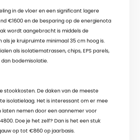
ling in de vloer en een significant lagere
ond €1600 en de besparing op de energienota
vaak wordt aangebracht is middels de
en als je kruipruimte minimaal 35 cm hoog is.
len als isolatiematrassen, chips, EPS parels,
r dan bodemisolatie.
nke stookkosten. De daken van de meeste
 isolatielaag. Het is interessant om er mee
en laten nemen door een aannemer voor
4800. Doe je het zelf? Dan is het een stuk
 gauw op tot €860 op jaarbasis.