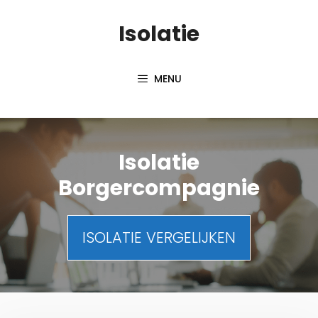
Spring
Isolatie
naar
inhoud
MENU
Isolatie
Borgercompagnie
ISOLATIE VERGELIJKEN