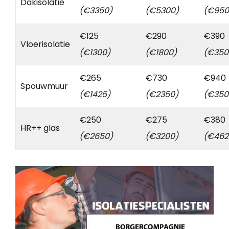
Dakisolatie
(€3350)
(€5300)
(€950
€125
€290
€390
Vloerisolatie
(€1300)
(€1800)
(€350
€265
€730
€940
Spouwmuur
(€1425)
(€2350)
(€350
€250
€275
€380
HR++ glas
(€2650)
(€3200)
(€462