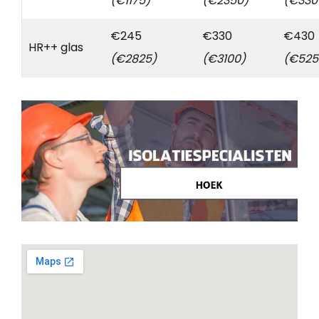
(€1175)
(€2350)
(€330
€245
€330
€430
HR++ glas
(€2825)
(€3100)
(€525