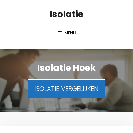
Spring
Isolatie
naar
inhoud
MENU
Isolatie Hoek
ISOLATIE VERGELIJKEN