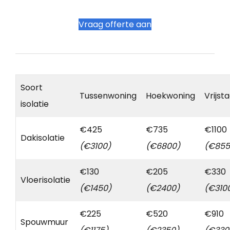
Vraag offerte aan
Soort
Tussenwoning
Hoekwoning
Vrijst
isolatie
€425
€735
€1100
Dakisolatie
(€3100)
(€6800)
(€855
€130
€205
€330
Vloerisolatie
(€1450)
(€2400)
(€310
€225
€520
€910
Spouwmuur