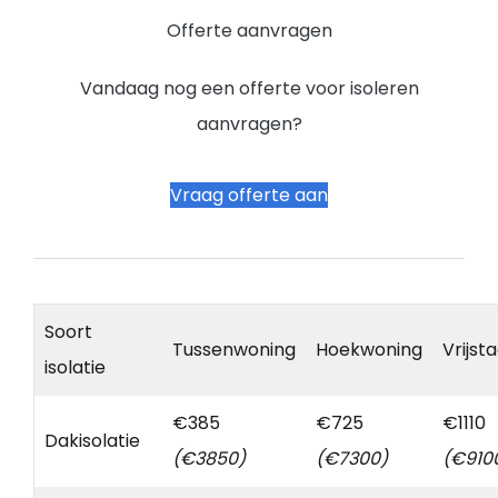
Offerte aanvragen
Vandaag nog een offerte voor isoleren
aanvragen?
Vraag offerte aan
Soort
Tussenwoning
Hoekwoning
Vrijst
isolatie
€385
€725
€1110
Dakisolatie
(€3850)
(€7300)
(€910