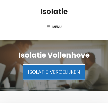
Spring
Isolatie
naar
inhoud
MENU
Isolatie Vollenhove
ISOLATIE VERGELIJKEN