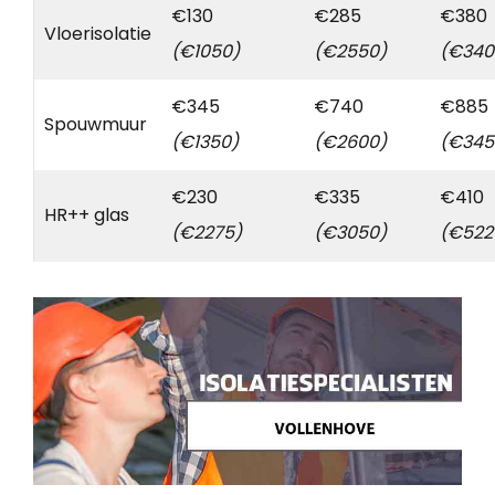
€130
€285
€380
Vloerisolatie
(€1050)
(€2550)
(€340
€345
€740
€885
Spouwmuur
(€1350)
(€2600)
(€345
€230
€335
€410
HR++ glas
(€2275)
(€3050)
(€522