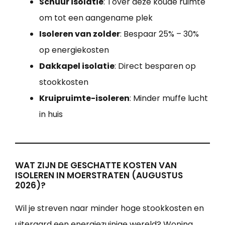
Schuur isolatie
: Tover deze koude ruimte
om tot een aangename plek
Isoleren van zolder
: Bespaar 25% – 30%
op energiekosten
Dakkapel isolatie
: Direct besparen op
stookkosten
Kruipruimte-isoleren
: Minder muffe lucht
in huis
WAT ZIJN DE GESCHATTE KOSTEN VAN
ISOLEREN IN MOERSTRATEN (AUGUSTUS
2026)?
Wil je streven naar minder hoge stookkosten en
uiteraard een energiezuinige wereld?
Woning