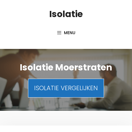
Spring
Isolatie
naar
inhoud
MENU
Isolatie Moerstraten
ISOLATIE VERGELIJKEN