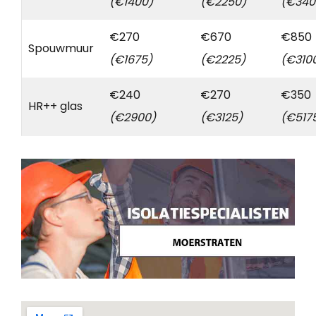
(€1400)
(€2250)
(€340
€270
€670
€850
Spouwmuur
(€1675)
(€2225)
(€310
€240
€270
€350
HR++ glas
(€2900)
(€3125)
(€517