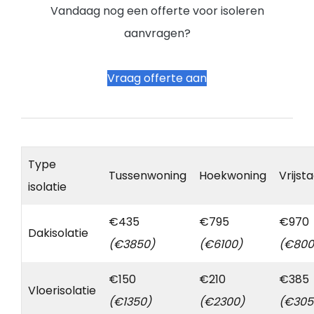
Vandaag nog een offerte voor isoleren
aanvragen?
Vraag offerte aan
Type
Tussenwoning
Hoekwoning
Vrijst
isolatie
€435
€795
€970
Dakisolatie
(€3850)
(€6100)
(€800
€150
€210
€385
Vloerisolatie
(€1350)
(€2300)
(€305