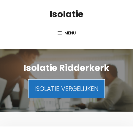
Spring
Isolatie
naar
inhoud
MENU
Isolatie Ridderkerk
ISOLATIE VERGELIJKEN