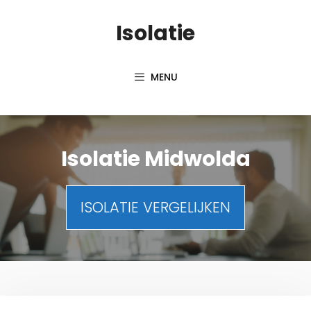
Spring
Isolatie
naar
inhoud
MENU
Isolatie Midwolda
ISOLATIE VERGELIJKEN