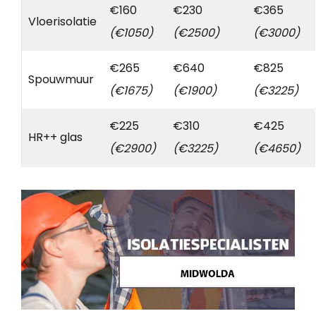
€160
€230
€365
Vloerisolatie
(€1050)
(€2500)
(€3000)
€265
€640
€825
Spouwmuur
(€1675)
(€1900)
(€3225)
€225
€310
€425
HR++ glas
(€2900)
(€3225)
(€4650)