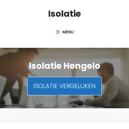
Spring
Isolatie
naar
inhoud
MENU
Isolatie Hengelo
ISOLATIE VERGELIJKEN