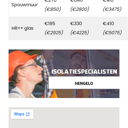
€270
€640
€910
Spouwmuur
(€850)
(€2800)
(€3475)
€195
€330
€410
HR++ glas
(€2925)
(€4225)
(€5075)