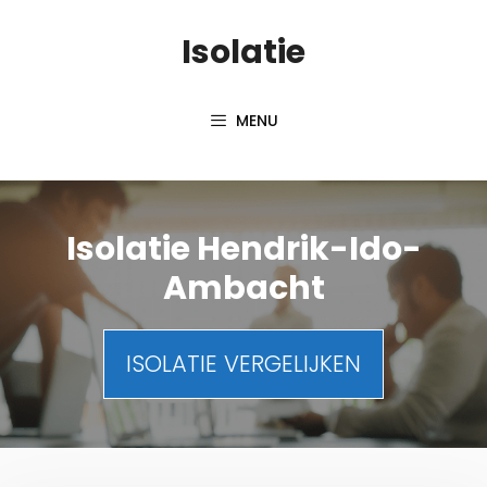
Spring
Isolatie
naar
inhoud
MENU
Isolatie Hendrik-Ido-
Ambacht
ISOLATIE VERGELIJKEN