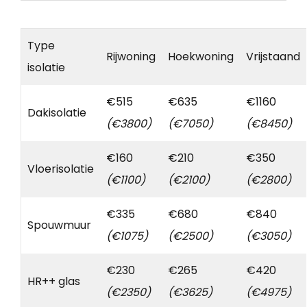
Type
Rijwoning
Hoekwoning
Vrijstaand
isolatie
€515
€635
€1160
Dakisolatie
(€3800)
(€7050)
(€8450)
€160
€210
€350
Vloerisolatie
(€1100)
(€2100)
(€2800)
€335
€680
€840
Spouwmuur
(€1075)
(€2500)
(€3050)
€230
€265
€420
HR++ glas
(€2350)
(€3625)
(€4975)