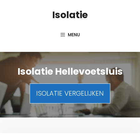
Spring
Isolatie
naar
inhoud
MENU
Isolatie Hellevoetsluis
ISOLATIE VERGELIJKEN