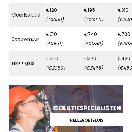
€120
€195
€310
Vloerisolatie
(€1350)
(€2450)
(€340
€310
€740
€780
Spouwmuur
(€1150)
(€2750)
(€305
€200
€270
€420
HR++ glas
(€2050)
(€3475)
(€450