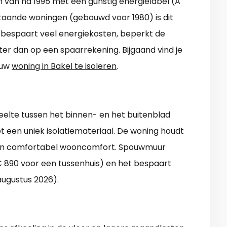
 van na 1995 met een gunstig energielabel (A
estaande woningen (gebouwd voor 1980) is dit
 bespaart veel energiekosten, beperkt de
ter dan op een spaarrekening. Bijgaand vind je
ouw
woning in Bakel te isoleren
.
elte tussen het binnen- en het buitenblad
et een uniek isolatiemateriaal. De woning houdt
 een comfortabel wooncomfort. Spouwmuur
€ 890 voor een tussenhuis) en het bespaart
 augustus 2026).