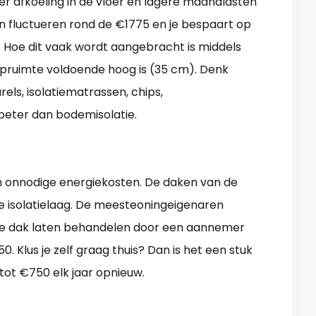
er afkoeling in de vloer en lagere maandlasten
n fluctueren rond de €1775 en je bespaart op
r. Hoe dit vaak wordt aangebracht is middels
ruipruimte voldoende hoog is (35 cm). Denk
rels, isolatiematrassen, chips,
 beter dan bodemisolatie.
 in onnodige energiekosten. De daken van de
 isolatielaag. De meesteoningeigenaren
 Je dak laten behandelen door een aannemer
0. Klus je zelf graag thuis? Dan is het een stuk
tot €750 elk jaar opnieuw.