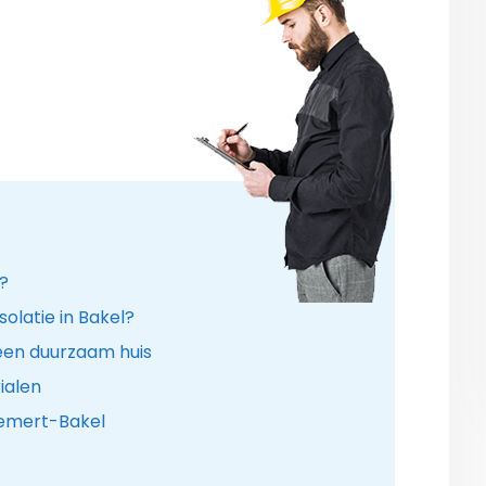
r?
solatie in Bakel?
een duurzaam huis
ialen
Gemert-Bakel