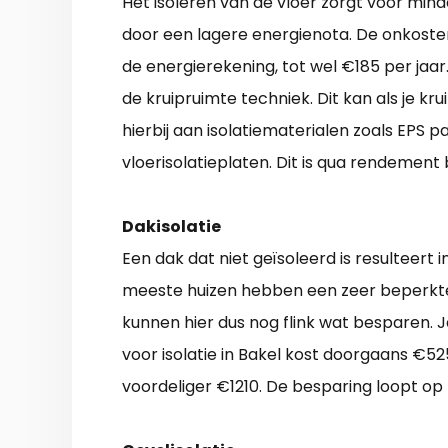
Het isoleren van de vloer zorgt voor mind
door een lagere energienota. De onkoste
de energierekening, tot wel €185 per jaa
de kruipruimte techniek. Dit kan als je k
hierbij aan isolatiematerialen zoals EPS pa
vloerisolatieplaten. Dit is qua rendement
Dakisolatie
Een dak dat niet geïsoleerd is resulteert
meeste huizen hebben een zeer beperkte
kunnen hier dus nog flink wat besparen.
voor isolatie in Bakel kost doorgaans €525
voordeliger €1210. De besparing loopt op 