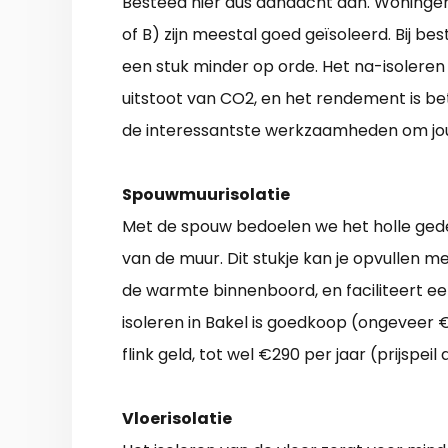
Besteed hier dus aandacht aan. Woningen
of B) zijn meestal goed geïsoleerd. Bij b
een stuk minder op orde. Het na-isoleren
uitstoot van CO2, en het rendement is be
de interessantste werkzaamheden om j
Spouwmuurisolatie
Met de spouw bedoelen we het holle gede
van de muur. Dit stukje kan je opvullen m
de warmte binnenboord, en faciliteert
isoleren in Bakel is goedkoop (ongeveer 
flink geld, tot wel €290 per jaar (prijspeil
Vloerisolatie