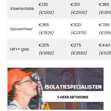
€130
€210
€385
Vloerisolatie
(€1200)
(€2500)
(€350
€365
€520
€785
Spouwmuur
(€1525)
(€2375)
(€315
€205
€275
€440
HR++ glas
(€1950)
(€3550)
(€525