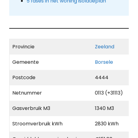
5 fases in het woning isolatieplan
Provincie
Zeeland
Gemeente
Borsele
Postcode
4444
Netnummer
0113 (+31113)
Gasverbruik M3
1340 M3
Stroomverbruik kWh
2830 kWh