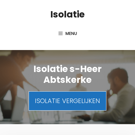
Spring
Isolatie
naar
inhoud
MENU
Isolatie s-Heer
Abtskerke
ISOLATIE VERGELIJKEN