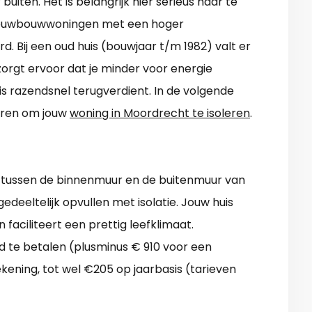
iten. Het is belangrijk hier serieus naar te
 Nieuwbouwwoningen met een hoger
d. Bij een oud huis (bouwjaar t/m 1982) valt er
 zorgt ervoor dat je minder voor energie
 is razendsnel terugverdient. In de volgende
ieren om jouw
woning in Moordrecht te isoleren
.
 tussen de binnenmuur en de buitenmuur van
gedeeltelijk opvullen met isolatie. Jouw huis
faciliteert een prettig leefklimaat.
d te betalen (plusminus € 910 voor een
ekening, tot wel €205 op jaarbasis (tarieven