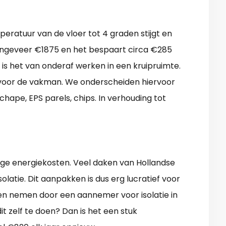
eratuur van de vloer tot 4 graden stijgt en
 ongeveer €1875 en het bespaart circa €285
 is het van onderaf werken in een kruipruimte.
s voor de vakman. We onderscheiden hiervoor
echape, EPS parels, chips. In verhouding tot
ige energiekosten. Veel daken van Hollandse
latie. Dit aanpakken is dus erg lucratief voor
ten nemen door een aannemer voor isolatie in
t zelf te doen? Dan is het een stuk