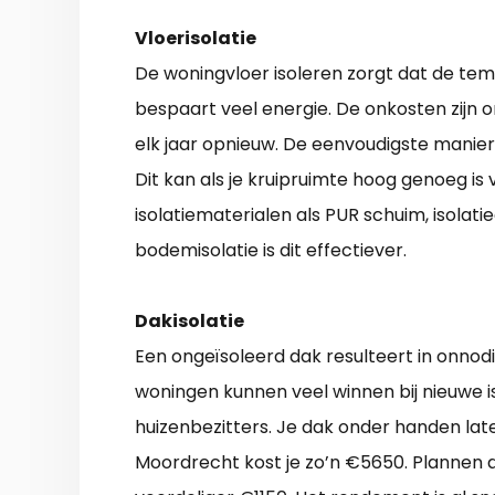
Vloerisolatie
De woningvloer isoleren zorgt dat de temp
bespaart veel energie. De onkosten zijn
elk jaar opnieuw. De eenvoudigste manier
Dit kan als je kruipruimte hoog genoeg i
isolatiematerialen als PUR schuim, isolati
bodemisolatie is dit effectiever.
Dakisolatie
Een ongeïsoleerd dak resulteert in onnod
woningen kunnen veel winnen bij nieuwe iso
huizenbezitters. Je dak onder handen la
Moordrecht kost je zo’n €5650. Plannen di