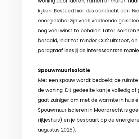
woning door kieren, ramen of muren naar bu
kijken. Besteed hier dus aandacht aan.
energielabel zijn vaak voldoende geïsoleer
nog veel winst te behalen. Later isoleren
betaald, leidt tot minder CO2 uitstoot, en
paragraaf lees jij de interessantste man
Spouwmuurisolatie
Met een spouw wordt bedoeld: de ruimte
de woning. Dit gedeelte kan je volledig of 
gaat zuiniger om met de warmte in huis en 
Spouwmuur isoleren in Moordrecht is goe
rijtjeshuis) en je bespaart op de energier
augustus 2026).