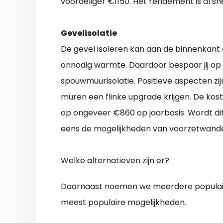
voordeliger €1150. Het rendement is al sn
Gevelisolatie
De gevel isoleren kan aan de binnenkant o
onnodig warmte. Daardoor bespaar jij op d
spouwmuurisolatie. Positieve aspecten zijn
muren een flinke upgrade krijgen. De kos
op ongeveer €860 op jaarbasis. Wordt d
eens de mogelijkheden van voorzetwande
Welke alternatieven zijn er?
Daarnaast noemen we meerdere populair
meest populaire mogelijkheden.