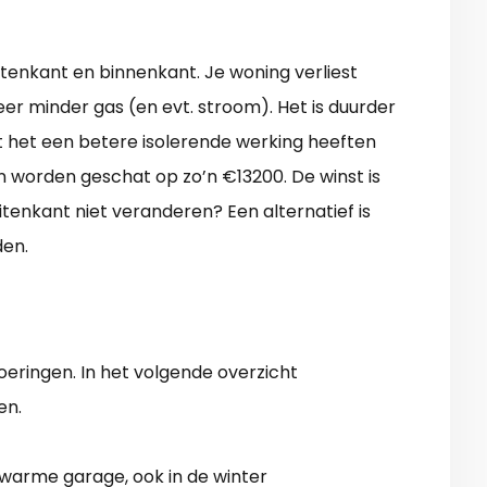
uitenkant en binnenkant. Je woning verliest
eer minder gas (en evt. stroom). Het is duurder
t het een betere isolerende werking heeften
 worden geschat op zo’n €13200. De winst is
itenkant niet veranderen? Een alternatief is
den.
eringen. In het volgende overzicht
en.
warme garage, ook in de winter