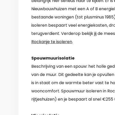
belangrijk hier serieus naar te kijken. Er 
Nieuwbouwhuizen met een A of B energielab
bestaande woningen (tot plusminus 1985) 
isoleren bespaart veel energiekosten, dra
terugverdient. Verderop bekijk jij de m
Rockanje te isoleren
.
Spouwmuurisolatie
Beschrijving van een spouw: het holle ge
van de muur. Dit gedeelte kan je opvullen
is in staat om de warmte beter vast te ho
wooncomfort. Spouwmuur isoleren in Rocka
rijtjeshuizen) en je bespaart al snel €255 