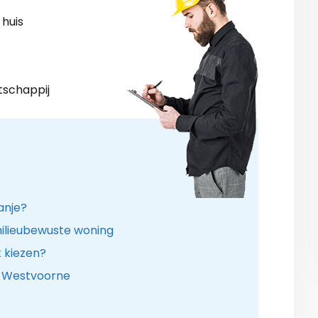
 huis
tschappij
kanje?
ilieubewuste woning
k kiezen?
e Westvoorne