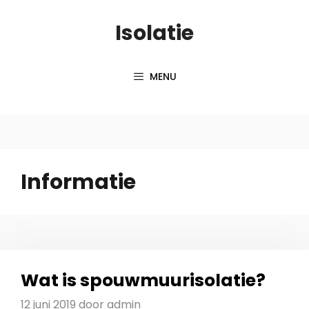
Spring
Isolatie
naar
inhoud
MENU
Informatie
Wat is spouwmuurisolatie?
12 juni 2019
door
admin